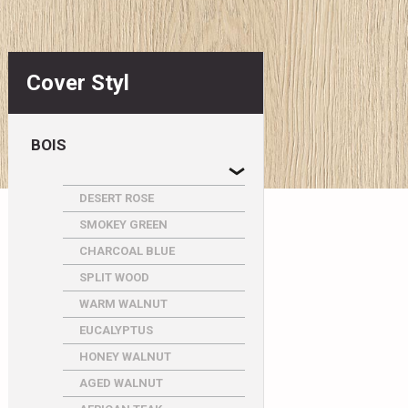
Cover Styl
BOIS
DESERT ROSE
SMOKEY GREEN
CHARCOAL BLUE
SPLIT WOOD
WARM WALNUT
EUCALYPTUS
HONEY WALNUT
AGED WALNUT