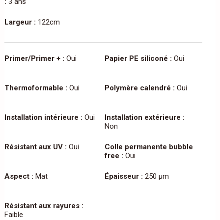
:
3 ans
Largeur :
122cm
Primer/Primer + :
Oui
Papier PE siliconé :
Oui
Thermoformable :
Oui
Polymère calendré :
Oui
Installation intérieure :
Oui
Installation extérieure :
Non
Résistant aux UV :
Oui
Colle permanente bubble
free :
Oui
Aspect :
Mat
Épaisseur :
250 µm
Résistant aux rayures :
Faible