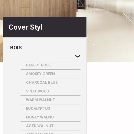
Cover Styl
BOIS
DESERT ROSE
SMOKEY GREEN
CHARCOAL BLUE
SPLIT WOOD
WARM WALNUT
EUCALYPTUS
HONEY WALNUT
AGED WALNUT