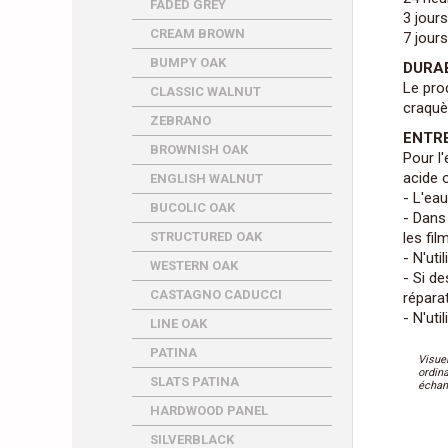
FADED GREY
3 jours
CREAM BROWN
7 jours
BUMPY OAK
DURAB
Le prod
CLASSIC WALNUT
craquè
ZEBRANO
ENTR
BROWNISH OAK
Pour l'
acide 
ENGLISH WALNUT
- L'ea
BUCOLIC OAK
- Dans
STRUCTURED OAK
les fil
- N'uti
WESTERN OAK
- Si d
CASTAGNO CADUCCI
répara
- N'ut
LINE OAK
PATINA
Visue
ordin
SLATS PATINA
échant
HARDWOOD PANEL
SILVERBLACK