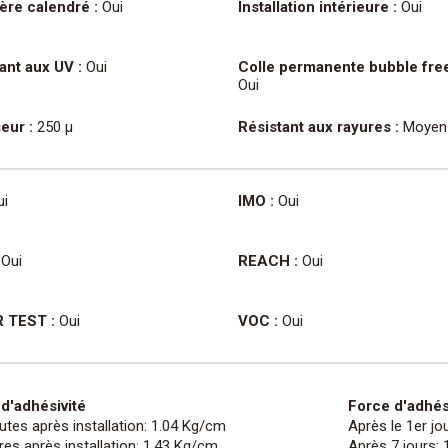
ère calendré :
Oui
Installation intérieure :
Oui
ant aux UV :
Oui
Colle permanente bubble free
Oui
eur :
250 µ
Résistant aux rayures :
Moyen
i
IMO :
Oui
Oui
REACH :
Oui
 TEST :
Oui
VOC :
Oui
d'adhésivité
Force d'adhés
utes après installation: 1.04 Kg/cm
Après le 1er jo
res après installation: 1.43 Kg/cm
Après 7 jours: