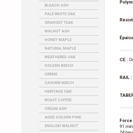
Polym
BLEACH ASH
PALE WHITE OAK
Résist
ORANGEY TEAK
WALNUT ASH
Épaiss
HONEY MAPLE
NATURAL MAPLE
WEATHERED OAK
CE :
Ou
GOLDEN BEECH
CRÈME
RAIL :
CASHEW BEECH
HERITAGE OAK
TABER
ROAST COFFEE
CREAM ASH
AGED GOLDEN PINE
Force 
ENGLISH WALNUT
91 min
24 heu