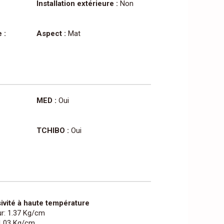
Installation extérieure :
Non
 :
Aspect :
Mat
MED :
Oui
TCHIBO :
Oui
ivité à haute température
ur: 1.37 Kg/cm
 1.03 Kg/cm