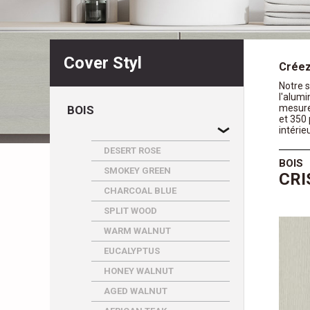
Cover Styl
Créez
Notre 
l'alumi
mesure
BOIS
et 350 
intérie
DESERT ROSE
BOIS
SMOKEY GREEN
CRI
CHARCOAL BLUE
SPLIT WOOD
WARM WALNUT
EUCALYPTUS
HONEY WALNUT
AGED WALNUT