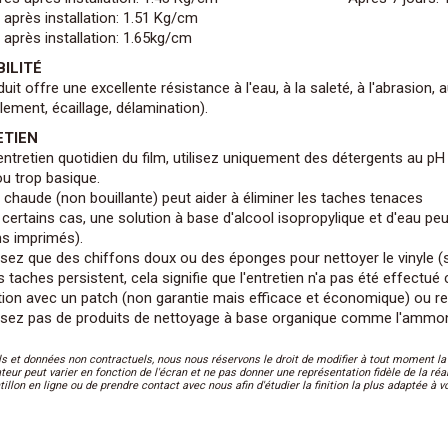
 après installation: 1.51 Kg/cm
 après installation: 1.65kg/cm
ILITÉ
uit offre une excellente résistance à l'eau, à la saleté, à l'abrasion,
lement, écaillage, délamination).
ETIEN
entretien quotidien du film, utilisez uniquement des détergents au pH 
ou trop basique.
u chaude (non bouillante) peut aider à éliminer les taches tenaces
 certains cas, une solution à base d'alcool isopropylique et d'eau pe
ms imprimés).
lisez que des chiffons doux ou des éponges pour nettoyer le vinyle (sa
es taches persistent, cela signifie que l'entretien n'a pas été effect
tion avec un patch (non garantie mais efficace et économique) ou r
ilisez pas de produits de nettoyage à base organique comme l'ammonia
ls et données non contractuels, nous nous réservons le droit de modifier à tout moment la 
ateur peut varier en fonction de l'écran et ne pas donner une représentation fidèle de la
illon en ligne ou de prendre contact avec nous afin d'étudier la finition la plus adaptée à v