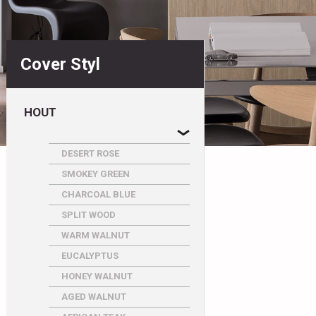
Cover Styl
HOUT
DESERT ROSE
SMOKEY GREEN
CHARCOAL BLUE
SPLIT WOOD
WARM WALNUT
EUCALYPTUS
HONEY WALNUT
AGED WALNUT