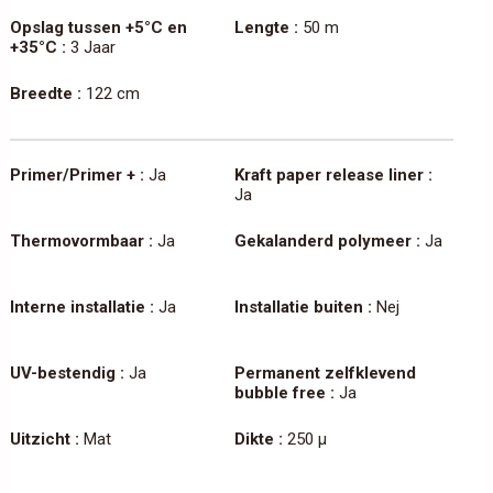
Opslag tussen +5°C en
Lengte :
50 m
+35°C :
3 Jaar
Breedte :
122 cm
Primer/Primer + :
Ja
Kraft paper release liner :
Ja
Thermovormbaar :
Ja
Gekalanderd polymeer :
Ja
Interne installatie :
Ja
Installatie buiten :
Nej
UV-bestendig :
Ja
Permanent zelfklevend
bubble free :
Ja
Uitzicht :
Mat
Dikte :
250 µ