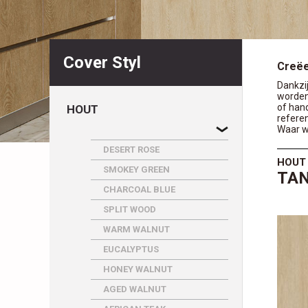
Cover Styl
Creëe
Dankzi
worden
of han
HOUT
referen
Waar w
DESERT ROSE
HOUT
SMOKEY GREEN
TAN
CHARCOAL BLUE
SPLIT WOOD
WARM WALNUT
EUCALYPTUS
HONEY WALNUT
AGED WALNUT