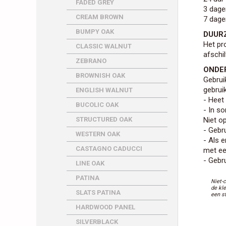
FADED GREY
3 dage
CREAM BROWN
7 dage
BUMPY OAK
DUUR
Het pro
CLASSIC WALNUT
afschil
ZEBRANO
ONDE
BROWNISH OAK
Gebrui
gebrui
ENGLISH WALNUT
- Heet
BUCOLIC OAK
- In s
STRUCTURED OAK
Niet op
- Gebr
WESTERN OAK
- Als e
CASTAGNO CADUCCI
met een
- Gebr
LINE OAK
PATINA
Niet-
de kl
SLATS PATINA
een s
HARDWOOD PANEL
SILVERBLACK