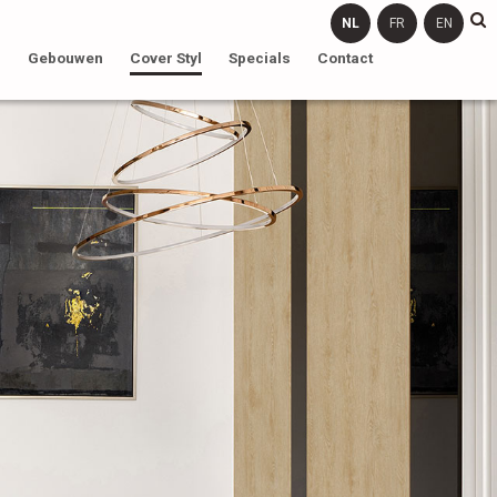
NL
FR
EN
n
Gebouwen
Cover Styl
Specials
Contact