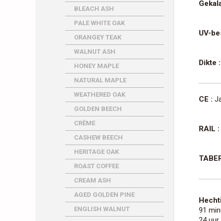
Gekal
BLEACH ASH
PALE WHITE OAK
UV-bes
ORANGEY TEAK
WALNUT ASH
Dikte :
HONEY MAPLE
NATURAL MAPLE
WEATHERED OAK
CE :
J
GOLDEN BEECH
CRÈME
RAIL :
CASHEW BEECH
HERITAGE OAK
TABER
ROAST COFFEE
CREAM ASH
AGED GOLDEN PINE
Hecht
ENGLISH WALNUT
91 min
24 uur