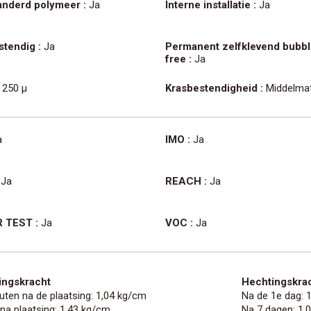
anderd polymeer :
Ja
Interne installatie :
Ja
tendig :
Ja
Permanent zelfklevend bubb
free :
Ja
250 µ
Krasbestendigheid :
Middelmat
a
IMO :
Ja
Ja
REACH :
Ja
 TEST :
Ja
VOC :
Ja
ingskracht
Hechtingskrac
uten na de plaatsing: 1,04 kg/cm
Na de 1e dag: 
 na plaatsing: 1,43 kg/cm
Na 7 dagen: 1,