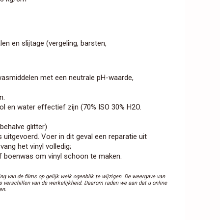
n en slijtage (vergeling, barsten,
n wasmiddelen met een neutrale pH-waarde,
n.
ol en water effectief zijn (70% ISO 30% H2O.
ehalve glitter)
 uitgevoerd. Voer in dit geval een reparatie uit
ang het vinyl volledig;
of boenwas om vinyl schoon te maken.
g van de films op gelijk welk ogenblik te wijzigen. De weergave van
s verschillen van de werkelijkheid. Daarom raden we aan dat u online
en.