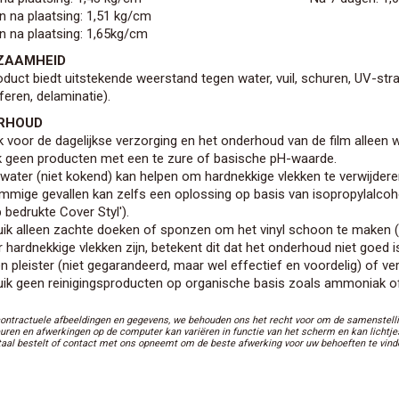
n na plaatsing: 1,51 kg/cm
n na plaatsing: 1,65kg/cm
ZAAMHEID
duct biedt uitstekende weerstand tegen water, vuil, schuren, UV-strale
feren, delaminatie).
RHOUD
k voor de dagelijkse verzorging en het onderhoud van de film allee
k geen producten met een te zure of basische pH-waarde.
 water (niet kokend) kan helpen om hardnekkige vlekken te verwijdere
ommige gevallen kan zelfs een oplossing op basis van isopropylalcoh
 bedrukte Cover Styl').
uik alleen zachte doeken of sponzen om het vinyl schoon te maken (b
r hardnekkige vlekken zijn, betekent dit dat het onderhoud niet goed is
 pleister (niet gegarandeerd, maar wel effectief en voordelig) of verv
uik geen reinigingsproducten op organische basis zoals ammoniak 
contractuele afbeeldingen en gegevens, we behouden ons het recht voor om de samenstellin
euren en afwerkingen op de computer kan variëren in functie van het scherm en kan lichtje
taal bestelt of contact met ons opneemt om de beste afwerking voor uw behoeften te vind