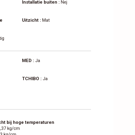
Installatie buiten :
Nej
le
Uitzicht :
Mat
ig
MED :
Ja
TCHIBO :
Ja
ht bij hoge temperaturen
1,37 kg/cm
03 kg/cm