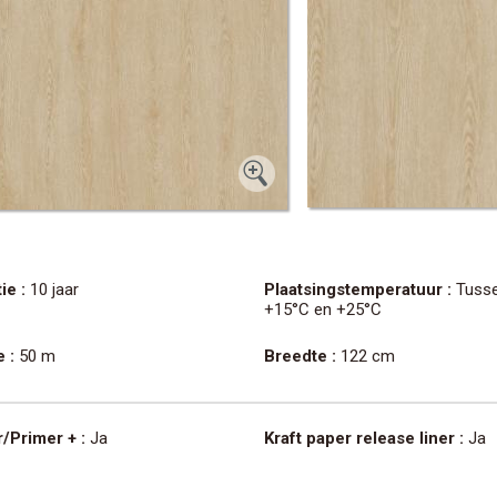
ie :
10 jaar
Plaatsingstemperatuur :
Tuss
+15°C en +25°C
 :
50 m
Breedte :
122 cm
/Primer + :
Ja
Kraft paper release liner :
Ja